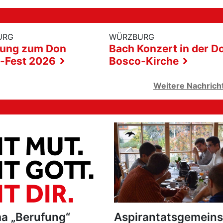
URG
WÜRZBURG
dung zum Don
Bach Konzert in der D
-Fest 2026
Bosco-Kirche
Weitere Nachric
a „Berufung“
Aspirantatsgemeins