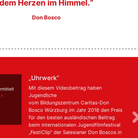
dem Herzen im Himmel.
“
Don Bosco
Der Weg in den Orden
Die beiden YouTuber Phil und Lenni
mittelt
besuchen in Würzburg Johannes und
Moritz. Diese wollen im Vornoviziat der
katholischen Ordensgemeinschaft der
Salesianer Don Boscos prüfen, ob das
Leben als Ordensmann in der Nachfolge
Jesus Christi und dem Einsatz für junge