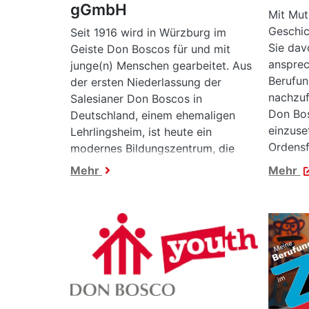
gGmbH
Mit Mut
Geschic
Seit 1916 wird in Würzburg im
Sie da
Geiste Don Boscos für und mit
ansprec
junge(n) Menschen gearbeitet. Aus
Berufun
der ersten Niederlassung der
nachzuf
Salesianer Don Boscos in
Don Bo
Deutschland, einem ehemaligen
einzuse
Lehrlingsheim, ist heute ein
Ordensf
modernes Bildungszentrum, die
Mitarbe
Caritas-Don Bosco gGmbH,
Mehr
Mehr
oder au
entstanden, das Bereiche der
beruflichen Rehabilitation und der
Jugendhilfe miteinander vereint.