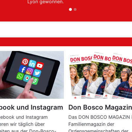
Menschen im Stile Don Boscos etwas für
sie ist.
book und Instagram
Don Bosco Magazi
cebook und Instagram
Das DON BOSCO MAGAZIN i
eren wir täglich über
Familienmagazin der
eiten aus der Don-Bosco-
Ordensgemeinschaften der