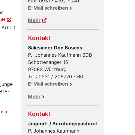
Fax: 0931 / 4192 - 241
E-Mail schreiben
as
bH
Mehr
 Arbeit
Kontakt
Salesianer Don Boscos
P. Johannes Kaufmann SDB
Schottenanger 15
97082 Würzburg
Tel.: 0931 / 205770 - 60
E-Mail schreiben
 junge
815-
Mehr
me
.
Kontakt
Jugend- / Berufungspastoral
P. Johannes Kaufmann