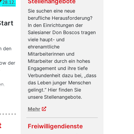
Stellenangebote
Sie suchen eine neue
berufliche Herausforderung?
Start
In den Einrichtungen der
Salesianer Don Boscos tragen
viele haupt- und
ehrenamtliche
n den
Mitarbeiterinnen und
Mitarbeiter durch ein hohes
low der
Engagement und ihre tiefe
-
Verbundenheit dazu bei, „dass
das Leben junger Menschen
en.
gelingt.“ Hier finden Sie
nes
unsere
Stellenangebote.
eicht
ile
Mehr
en
eg.
t
Freiwilligendienste