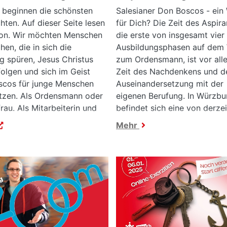
 beginnen die schönsten
Salesianer Don Boscos - ein
hten. Auf dieser Seite lesen
für Dich? Die Zeit des Aspira
von. Wir möchten Menschen
die erste von insgesamt vier
hen, die in sich die
Ausbildungsphasen auf dem
g spüren, Jesus Christus
zum Ordensmann, ist vor all
olgen und sich im Geist
Zeit des Nachdenkens und d
scos für junge Menschen
Auseinandersetzung mit der
tzen. Als Ordensmann oder
eigenen Berufung. In Würzbu
rau. Als Mitarbeiterin und
befindet sich eine von derze
iter, Don Bosco Volunteer
Aspirantatsgemeinschaften i
Mehr
ch als Laie im Alltag.
Deutschland.