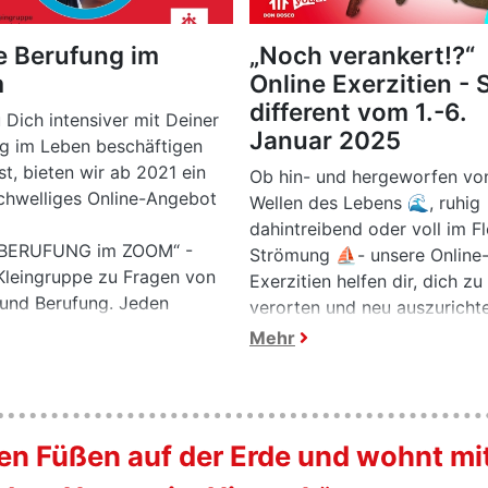
e Berufung im
„Noch verankert!?“
m
Online Exerzitien - 
different vom 1.-6.
u Dich intensiver mit Deiner
Januar 2025
g im Leben beschäftigen
t, bieten wir ab 2021 ein
Ob hin- und hergeworfen vo
chwelliges Online-Angebot
Wellen des Lebens 🌊, ruhig
dahintreibend oder voll im F
 BERUFUNG im ZOOM“ -
Strömung ⛵- unsere Online
Kleingruppe zu Fragen von
Exerzitien helfen dir, dich zu
und Berufung. Jeden
verorten und neu auszuricht
 Sonntag im Monat 17:00-
Spüre den Ankerpunkten dei
Mehr
hr.
Lebens nach ⚓, knüpfe viell
ein neues Halteseil 🪢 und te
deine Glauben 💬 mit ander
jungen Menschen auf dem W
den Füßen auf der Erde und wohnt mi