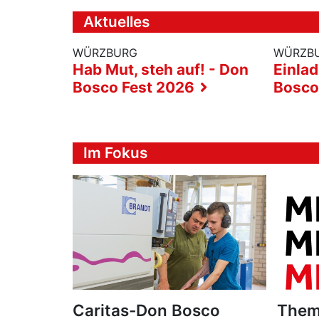
Aktuelles
WÜRZBURG
WÜRZB
Hab Mut, steh auf! - Don
Einla
Bosco Fest 2026
Bosco
Im Fokus
Caritas-Don Bosco
Them