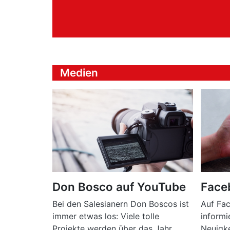
Medien
Don Bosco auf YouTube
Face
Bei den Salesianern Don Boscos ist
Auf Fa
immer etwas los: Viele tolle
informi
Projekte werden über das Jahr
Neuigk