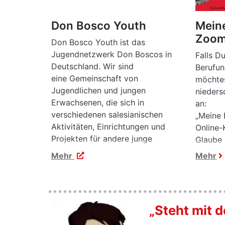
Don Bosco Youth
Mein
Zoo
Don Bosco Youth ist das
Jugendnetzwerk Don Boscos in
Falls D
Deutschland. Wir sind
Berufun
eine Gemeinschaft von
möchtes
Jugendlichen und jungen
nieders
Erwachsenen, die sich in
an:
verschiedenen salesianischen
„Meine
Aktivitäten, Einrichtungen und
Online-
Projekten für andere junge
Glaube 
Menschen engagiert. Darüber
zweiten
Mehr
Mehr
hinaus setzen wir uns für
18:00 U
den Austausch zwischen
engagierten jungen Menschen ein.
„
Steht mit 